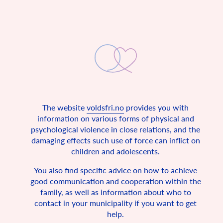
การเลี้ยงดูเด็กโดยไม่ใช้
The website
voldsfri.no
provides you with
ความรุนแรง
information on various forms of physical and
psychological violence in close relations, and the
อนุสัญญาว่าด้วยสิทธิเด็กระบุว่า เด็กทุกคนมีสิทธิที่จะพานักอาศัย
damaging effects such use of force can inflict on
ในบ้านที่ปลอดภัย
children and adolescents.
ประเทศนอร์เวย์ลงนามเข้าเป็นภาคีอนุสัญญาแห่งสหประชาชาติ
You also find specific advice on how to achieve
ในปี ค.ศ.1990 พร้อมกับอีก 193 ประเทศ โดยอนุสัญญานี้
บัญญัติสิทธิขั้นพื้นฐานสาหรับผู้เยาว์ทั้งหลาย อาทิ ผู้มีอายุต่ากว่า
good communication and cooperation within the
18 ปี นอกจากนี้ อนุสัญญาได้อธิบายถึงปัจจัยขั้นพื้นฐานสาหรับ
family, as well as information about who to
เด็กทุกคนในโลกพึงได้รับเพื่อดารงชีวิต ซึ่งแท้จริงแล้วเป็น
contact in your municipality if you want to get
กฎหมายของประเทศนี้เช่นกันเนื่องจากประเทศนอร์เวย์ได้ลงนาม
และให้สัตยาบันต่ออนุสัญญานี้ นอกจากนี้อนุสัญญานี้ ระบุส่วน
help.
หนึ่งว่า เด็กทุกคนมีสิทธิอันชอบธรรมที่จะมีวัยเด็กที่ปลอดภัย