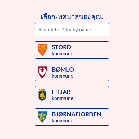
การเลี้ยงดูเด็กโดยไม่ใช้ความ
เสรีภาพในการแสดงออก และความเป็นส่วนตัว
รุนแรง
อนุสัญญาแห่งสหประชาชาติว่าด้วยสิทธิเด็ก
รัฐบัญญัติว่าด้วยเด็กของประเทศนอร์เวย์ มาตรา 30
เลือกเทศบาลของคุณ:
ประมวลกฎหมายอาญาของประเทศนอร์เวย์ มาตรา 282
อนุสัญญาว่าด้วยสิทธิเด็กระบุว่า เด็กทุกคนมีสิทธิที่จะพานักอาศัยใน
บ้านที่ปลอดภัย
STORD
kommune
BØMLO
kommune
FITJAR
kommune
BJØRNAFJORDEN
ความรุนแรงทางร่างกาย
ความรุนแรงทางร่างกาย
kommune
การจับต้องร่างกายซึ่งทาให้เจ็บปวดหรือบีบบังคับการเคลื่อนไหว
ผลสะท้อน
ของร่างกาย
วัยเด็กของคุณเป็นอย่างไร