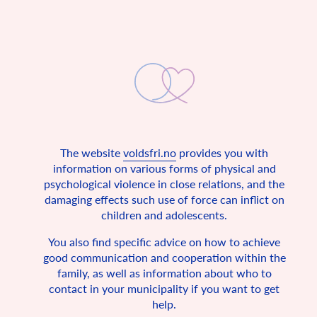
การเลี้ยงดูเด็กโดยไม่ใช้
The website
voldsfri.no
provides you with
ความรุนแรง
information on various forms of physical and
psychological violence in close relations, and the
อนุสัญญาว่าด้วยสิทธิเด็กระบุว่า เด็กทุกคนมีสิทธิที่จะพานักอาศัย
damaging effects such use of force can inflict on
ในบ้านที่ปลอดภัย
children and adolescents.
ประเทศนอร์เวย์ลงนามเข้าเป็นภาคีอนุสัญญาแห่งสหประชาชาติ
You also find specific advice on how to achieve
ในปี ค.ศ.1990 พร้อมกับอีก 193 ประเทศ โดยอนุสัญญานี้
บัญญัติสิทธิขั้นพื้นฐานสาหรับผู้เยาว์ทั้งหลาย อาทิ ผู้มีอายุต่ากว่า
good communication and cooperation within the
18 ปี นอกจากนี้ อนุสัญญาได้อธิบายถึงปัจจัยขั้นพื้นฐานสาหรับ
family, as well as information about who to
เด็กทุกคนในโลกพึงได้รับเพื่อดารงชีวิต ซึ่งแท้จริงแล้วเป็น
contact in your municipality if you want to get
กฎหมายของประเทศนี้เช่นกันเนื่องจากประเทศนอร์เวย์ได้ลงนาม
และให้สัตยาบันต่ออนุสัญญานี้ นอกจากนี้อนุสัญญานี้ ระบุส่วน
help.
หนึ่งว่า เด็กทุกคนมีสิทธิอันชอบธรรมที่จะมีวัยเด็กที่ปลอดภัย