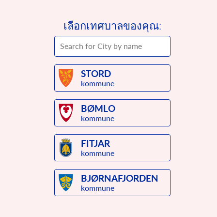
การเลี้ยงดูเด็กโดยไม่ใช้ความ
เสรีภาพในการแสดงออก และความเป็นส่วนตัว
รุนแรง
อนุสัญญาแห่งสหประชาชาติว่าด้วยสิทธิเด็ก
รัฐบัญญัติว่าด้วยเด็กของประเทศนอร์เวย์ มาตรา 30
เลือกเทศบาลของคุณ:
ประมวลกฎหมายอาญาของประเทศนอร์เวย์ มาตรา 282
อนุสัญญาว่าด้วยสิทธิเด็กระบุว่า เด็กทุกคนมีสิทธิที่จะพานักอาศัยใน
บ้านที่ปลอดภัย
STORD
kommune
BØMLO
kommune
FITJAR
kommune
BJØRNAFJORDEN
ความรุนแรงทางร่างกาย
ความรุนแรงทางร่างกาย
kommune
การจับต้องร่างกายซึ่งทาให้เจ็บปวดหรือบีบบังคับการเคลื่อนไหว
ผลสะท้อน
ของร่างกาย
วัยเด็กของคุณเป็นอย่างไร