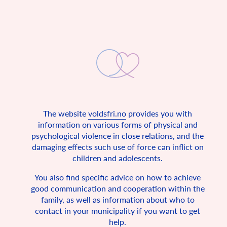
The website
voldsfri.no
provides you with
Wychowywanie dzieci bez
information on various forms of physical and
przemocy
psychological violence in close relations, and the
damaging effects such use of force can inflict on
children and adolescents.
Konwencja o prawach dziecka stanowi, że wszystkie dzieci
mają prawo do bezpiecznego domu.
You also find specific advice on how to achieve
Norwegia podpisała konwencję ONZ w 1990 r. podobnie jak
good communication and cooperation within the
uczyniły to 193 inne kraje. To porozumienie określa
podstawowe prawa wszystkich nieletnich, tj. osób poniżej 18
family, as well as information about who to
roku życia. Konwencja opisuje podstawowe warunki, w
contact in your municipality if you want to get
których powinno żyć każde dziecko na świecie. Jej
help.
postanowienia mają w naszym kraju moc prawa, ponieważ