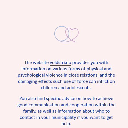
The website
voldsfri.no
provides you with
Bērnu audzināšana bez
information on various forms of physical and
vardarbības
psychological violence in close relations, and the
damaging effects such use of force can inflict on
ANO Konvencijā par bērnu tiesībām ir norādīts, ka bērnam ir
children and adolescents.
tiesības uzaugt drošās mājās.
Norvēģija šo ANO Konvenciju parakstīja 1990. gadā līdz ar
You also find specific advice on how to achieve
193 citām valstīm. Šī vienošanās nosaka pamata tiesības
good communication and cooperation within the
visiem nepilngadīgajiem, t. i., cilvēkiem, kuri ir jaunāki par 18
family, as well as information about who to
gadiem. Konvencijā ir aprakstīti pamata apstākļi, kādos katram
contact in your municipality if you want to get
bērnam visā pasaulē jādod iespējas dzīvot. Tā kā Norvēģija ir
konvenciju parakstījusi un apstiprinājusi, tai šeit faktiski ir
help.
likuma spēks. KBT paredz, ka visiem bērniem ir tiesības uz