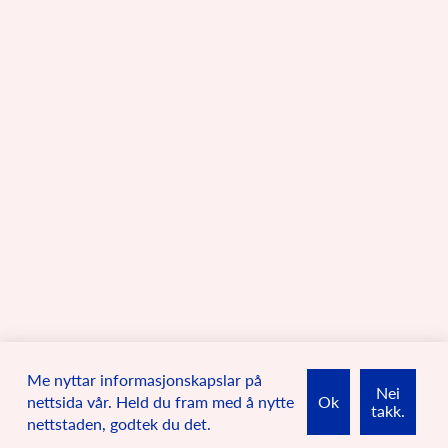
arī bērns saprot noteikumus;
pieaugušie ir vienojušies par to, kādi ir noteikumi;
runājiet draudzīgā, tomēr noteiktā tonī.
Kā saņemt palīdzību:
Ønskjer du nokon å snakke med eller meir informasjon om korleis
du kan få hjelp?
Me nyttar informasjonskapslar på
Nei
nettsida vår. Held du fram med å nytte
Ok
takk.
nettstaden, godtek du det.