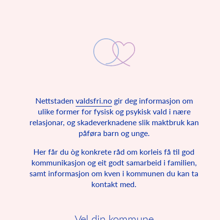
Nettstaden
valdsfri.no
gir deg informasjon om
Valdsfri oppvekst
ulike former for fysisk og psykisk vald i nære
relasjonar, og skadeverknadene slik maktbruk kan
FNs barnekonvensjon seier at alle barn har rett på ein trygg
påføra barn og unge.
heim.
Her får du òg konkrete råd om korleis få til god
Noreg signerte i 1990 FNs barnekonvensjon saman med
193 andre land. Barnekonvensjonen er ein avtale om
kommunikasjon og eit godt samarbeid i familien,
grunnleggande rettar for alle under 18 år. Her står det
samt informasjon om kven i kommunen du kan ta
korleis alle barn i verda skal ha det, og sidan Noreg har
kontakt med.
skrive under på barnekonvensjonen er han også norsk lov.
Barnekonvensjonen seier blant anna at alle barn har rett til
ein trygg oppvekst, ytringsfridom og privatliv.
Vel din kommune
FNs barnekonvensjon