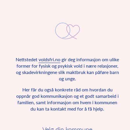
Nettstedet
voldsfri.no
gir deg informasjon om ulike
Voldsfri oppvekst
former for fysisk og psykisk vold i nære relasjoner,
og skadevirkningene slik maktbruk kan påføre barn
FNs barnekonvensjon seier at alle barn har rett på ein trygg
og unge.
heim.
Her får du også konkrete råd om hvordan du
Norge signerte i 1990 FNs barnekonvensjon sammen med
193 andre land. Barnekonvensjonen er en avtale om
oppnår god kommunikasjon og et godt samarbeid i
grunnleggende rettigheter for alle under 18 år. Her står det
familien, samt informasjon om hvem i kommunen
hvordan alle barn i verden skal ha det, og siden Norge har
du kan ta kontakt med for å få hjelp.
skrevet under på barnekonvensjonen er den også norsk lov.
Barnekonvensjonen sier blant annet at alle barn har rett til en
trygg oppvekst, ytringsfrihet og privatliv.
Velg din kommune
FNs barnekonvensjon